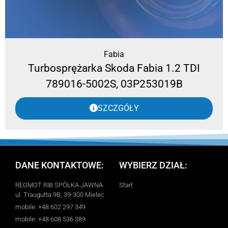
Fabia
Turbosprężarka Skoda Fabia 1.2 TDI
789016-5002S, 03P253019B
SZCZGÓŁY
DANE KONTAKTOWE:
WYBIERZ DZIAŁ:
REGMOT RIB SPÓŁKA JAWNA
Start
ul. Traugutta 9B, 39-300 Mielec
mobile: +48 602 297 349
mobile: +48 608 536 389