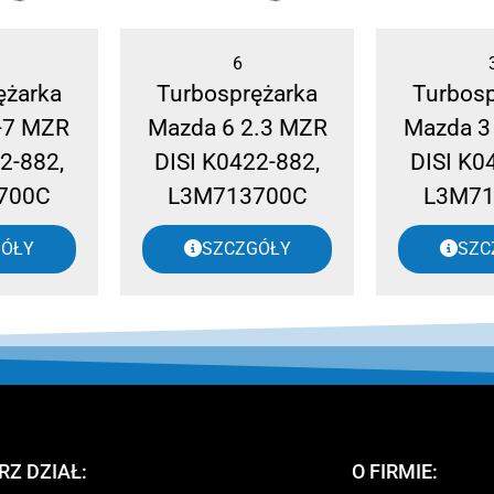
6
ężarka
Turbosprężarka
Turbosp
-7 MZR
Mazda 6 2.3 MZR
Mazda 3
2-882,
DISI K0422-882,
DISI K0
700C
L3M713700C
L3M71
GÓŁY
SZCZGÓŁY
SZC
RZ DZIAŁ:
O FIRMIE: