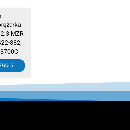
3
rężarka
 2.3 MZR
422-882,
3700C
ZGÓŁY