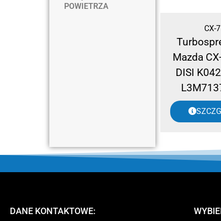
POWIETRZA
CX-7
Turbospr
Mazda CX
DISI K042
L3M713
SZCZ
DANE KONTAKTOWE:
WYBIE