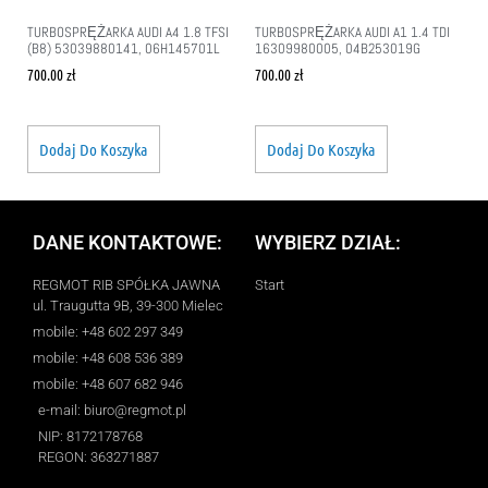
TURBOSPRĘŻARKA AUDI A4 1.8 TFSI
TURBOSPRĘŻARKA AUDI A1 1.4 TDI
(B8) 53039880141, 06H145701L
16309980005, 04B253019G
700.00
zł
700.00
zł
Dodaj Do Koszyka
Dodaj Do Koszyka
DANE KONTAKTOWE:
WYBIERZ DZIAŁ:
REGMOT RIB SPÓŁKA JAWNA
Start
ul. Traugutta 9B, 39-300 Mielec
mobile: +48 602 297 349
mobile: +48 608 536 389
mobile: +48 607 682 946
e-mail: biuro@regmot.pl
NIP: 8172178768
REGON: 363271887