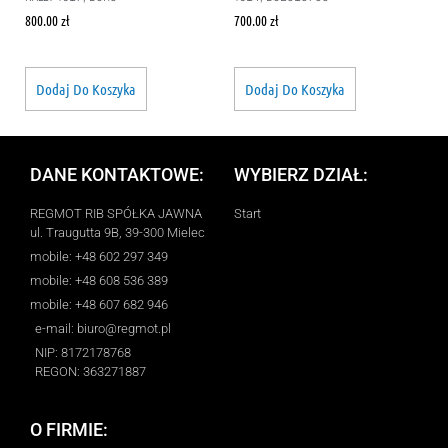
800.00
zł
700.00
zł
Dodaj Do Koszyka
Dodaj Do Koszyka
DANE KONTAKTOWE:
WYBIERZ DZIAŁ:
REGMOT RIB SPÓŁKA JAWNA
Start
ul. Traugutta 9B, 39-300 Mielec
mobile: +48 602 297 349
mobile: +48 608 536 389
mobile: +48 607 682 946
e-mail: biuro@regmot.pl
NIP: 8172178768
REGON: 363271887
O FIRMIE: