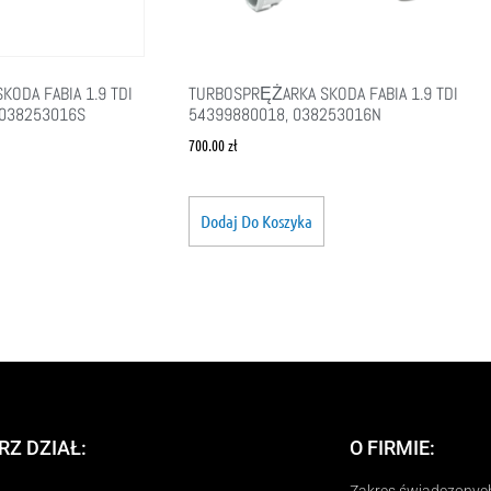
ODA FABIA 1.9 TDI
TURBOSPRĘŻARKA SKODA FABIA 1.9 TDI
 038253016S
54399880018, 038253016N
700.00
zł
Dodaj Do Koszyka
RZ DZIAŁ:
O FIRMIE:
Zakres świadczonych 