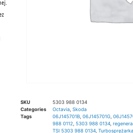
nej.
ez
M
SKU
5303 988 0134
Categories
Octavia
,
Skoda
Tags
06J145701B
,
06J145701G
,
06J1457
988 0112
,
5303 988 0134
,
regenera
TSI 5303 988 0134
,
Turbosprężark