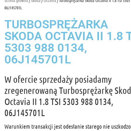
Strona główna
/
Skoda
/
Octavia
/ Turbosprężarka Skoda Octavia II 1.8 TSI 5303 
06J145701L
TURBOSPRĘŻARKA
SKODA OCTAVIA II 1.8 
5303 988 0134,
06J145701L
W ofercie sprzedaży posiadamy
zregenerowaną Turbosprężarkę Sko
Octavia II 1.8 TSI 5303 988 0134,
06J145701L
Warunkiem transakcji jest odesłanie starego nie uszkodz