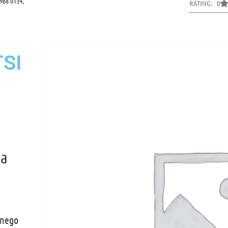
988 0134,
RATING: 0
TSI
da
onego