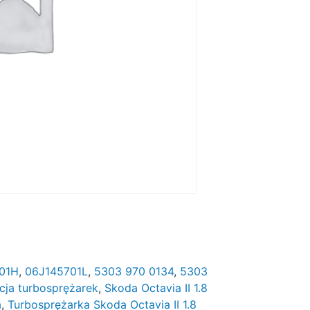
01H
,
06J145701L
,
5303 970 0134
,
5303
cja turbosprężarek
,
Skoda Octavia II 1.8
a
,
Turbosprężarka Skoda Octavia II 1.8