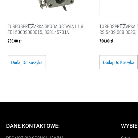
TURBOSPRĘŻARKA SKODA OCTAVIA I 1.9
TURBOSPRĘŻARKA SK
TDI 53039880015, 038145701A
RS 5439 988 0023,
750.00
zł
700.00
zł
Dodaj Do Koszyka
Dodaj Do Koszyka
DANE KONTAKTOWE:
WYBIE
REGMOT RIB SPÓŁKA JAWNA
Start