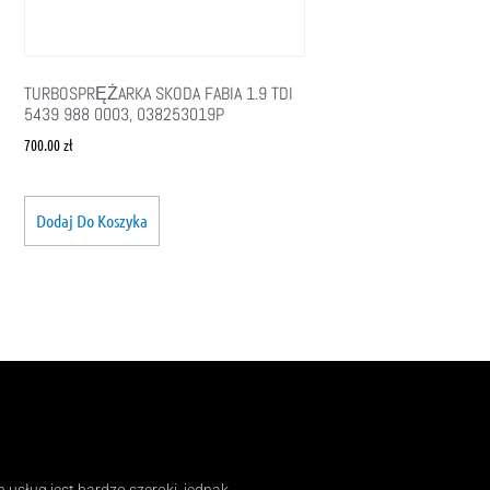
TURBOSPRĘŻARKA SKODA FABIA 1.9 TDI
5439 988 0003, 038253019P
700.00
zł
Dodaj Do Koszyka
usług jest bardzo szeroki, jednak