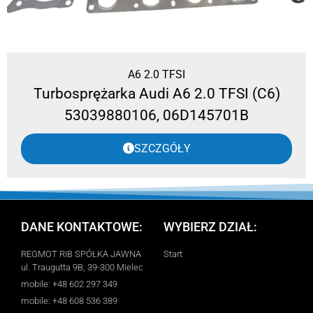
A6 2.0 TFSI
Turbosprężarka Audi A6 2.0 TFSI (C6)
53039880106, 06D145701B
SZCZGÓŁY
DANE KONTAKTOWE:
WYBIERZ DZIAŁ:
REGMOT RIB SPÓŁKA JAWNA
Start
ul. Traugutta 9B, 39-300 Mielec
mobile: +48 602 297 349
mobile: +48 608 536 389