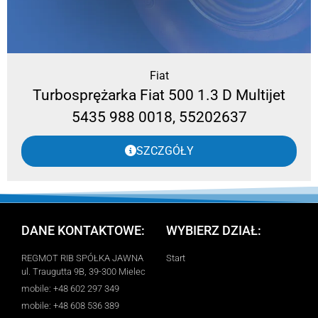
Fiat
Turbosprężarka Fiat 500 1.3 D Multijet
5435 988 0018, 55202637
SZCZGÓŁY
DANE KONTAKTOWE:
WYBIERZ DZIAŁ:
REGMOT RIB SPÓŁKA JAWNA
Start
ul. Traugutta 9B, 39-300 Mielec
mobile: +48 602 297 349
mobile: +48 608 536 389