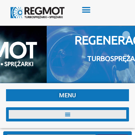
REGENERACJA
TURBOSPRĘŻAREK
MENU