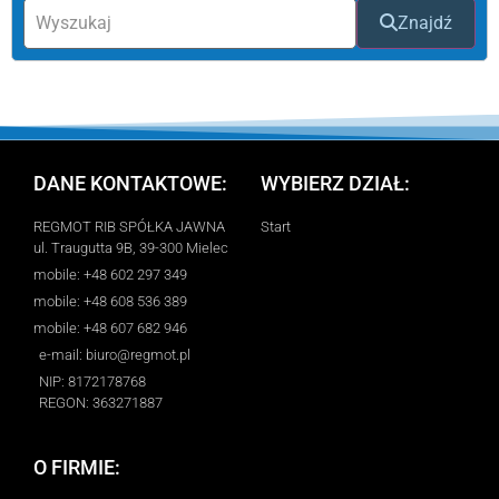
Znajdź
DANE KONTAKTOWE:
WYBIERZ DZIAŁ:
REGMOT RIB SPÓŁKA JAWNA
Start
ul. Traugutta 9B, 39-300 Mielec
mobile: +48 602 297 349
mobile: +48 608 536 389
mobile: +48 607 682 946
e-mail: biuro@regmot.pl
NIP: 8172178768
REGON: 363271887
O FIRMIE: