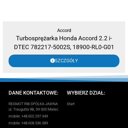
Accord
Turbosprężarka Honda Accord 2.2 i-
DTEC 782217-5002S, 18900-RL0-G01
SZCZGÓŁY
DANE KONTAKTOWE:
WYBIERZ DZIAŁ:
REGMOT RIB SPÓŁKA JAWNA
Start
ul. Traugutta 9B, 39-300 Mielec
mobile: +48 602 297 349
mobile: +48 608 536 389