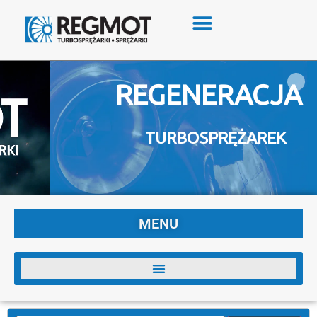
REGENERACJA
TURBOSPRĘŻAREK
MENU