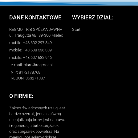
DANE KONTAKTOWE:
WYBIERZ DZIAŁ:
REGMOT RIB SPÓŁKA JAWNA
Start
ul. Traugutta 9B, 39-300 Mielec
mobile: +48 602 297 349
mobile: +48 608 536 389
mobile: +48 607 682 946
e-mail: biuro@regmot.pl
NIP: 8172178768
REGON: 363271887
O FIRMIE:
Zakres świadczonych usług jest
bardzo szeroki, jednak główną
specjalizacją firmy jest naprawa
i regeneracja turbosprężarek
oraz sprężarek powietrza. Na
miejscu posiadamy dobrze