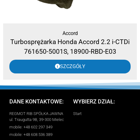
Accord
Turbosprężarka Honda Accord 2.2 i-CTDi
761650-5001S, 18900-RBD-E03
SZCZGÓŁY
DANE KONTAKTOWE:
WYBIERZ DZIAŁ:
REGMOT RIB SPÓŁKA JAWNA
Start
ul. Traugutta 9B, 39-300 Mielec
mobile: +48 602 297 349
mobile: +48 608 536 389