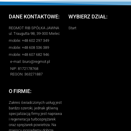
DANE KONTAKTOWE:
WYBIERZ DZIAŁ:
REGMOT RIB SPÓŁKA JAWNA
Start
ul. Traugutta 9B, 39-300 Mielec
mobile: +48 602 297 349
mobile: +48 608 536 389
mobile: +48 607 682 946
e-mail: biuro@regmot.pl
NIP: 8172178768
REGON: 363271887
O FIRMIE:
Zakres świadczonych usług jest
bardzo szeroki, jednak główną
specjalizacją firmy jest naprawa
i regeneracja turbosprężarek
oraz sprężarek powietrza. Na
miejscu posiadamy dobrze