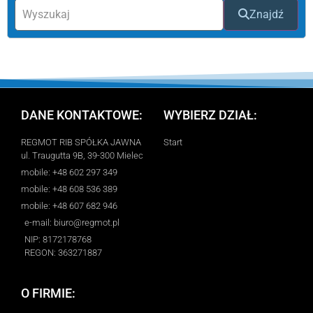
Znajdź
DANE KONTAKTOWE:
WYBIERZ DZIAŁ:
REGMOT RIB SPÓŁKA JAWNA
Start
ul. Traugutta 9B, 39-300 Mielec
mobile: +48 602 297 349
mobile: +48 608 536 389
mobile: +48 607 682 946
e-mail: biuro@regmot.pl
NIP: 8172178768
REGON: 363271887
O FIRMIE: