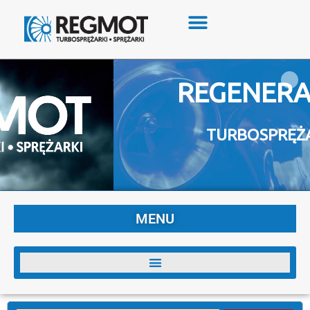
REGENERACJ
TURBOSPRĘŻAREK
MENU