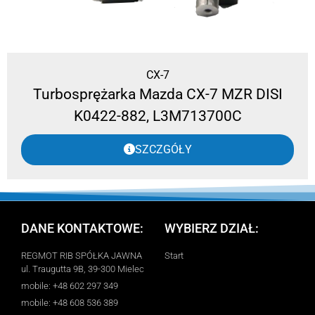
CX-7
Turbosprężarka Mazda CX-7 MZR DISI
K0422-882, L3M713700C
SZCZGÓŁY
DANE KONTAKTOWE:
WYBIERZ DZIAŁ:
REGMOT RIB SPÓŁKA JAWNA
Start
ul. Traugutta 9B, 39-300 Mielec
mobile: +48 602 297 349
mobile: +48 608 536 389