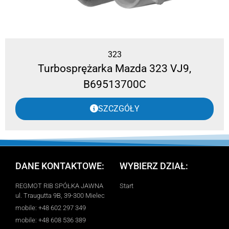
323
Turbosprężarka Mazda 323 VJ9,
B69513700C
SZCZGÓŁY
DANE KONTAKTOWE:
WYBIERZ DZIAŁ:
REGMOT RIB SPÓŁKA JAWNA
Start
ul. Traugutta 9B, 39-300 Mielec
mobile: +48 602 297 349
mobile: +48 608 536 389