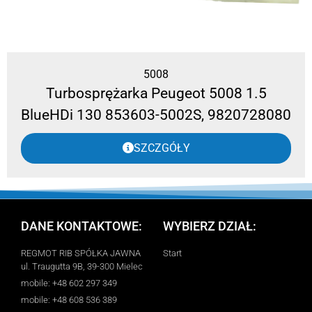
5008
Turbosprężarka Peugeot 5008 1.5
BlueHDi 130 853603-5002S, 9820728080
SZCZGÓŁY
DANE KONTAKTOWE:
WYBIERZ DZIAŁ:
REGMOT RIB SPÓŁKA JAWNA
Start
ul. Traugutta 9B, 39-300 Mielec
mobile: +48 602 297 349
mobile: +48 608 536 389