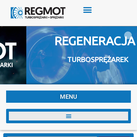
REGENERACJA
TURBOSPRĘŻAREK
MENU