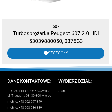
607
Turbosprężarka Peugeot 607 2.0 HDi
53039880050, 0375G3
SZCZGÓŁY
DANE KONTAKTOWE:
WYBIERZ DZIAŁ:
REGMOT RIB SPÓŁKA JAWNA
Start
ul. Traugutta 9B, 39-300 Mielec
mobile: +48 602 297 349
mobile: +48 608 536 389