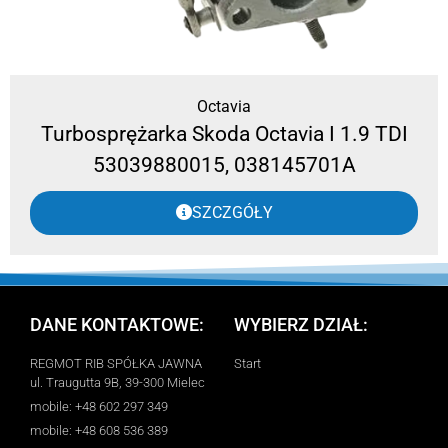
Octavia
Turbosprężarka Skoda Octavia I 1.9 TDI
53039880015, 038145701A
SZCZGÓŁY
DANE KONTAKTOWE:
WYBIERZ DZIAŁ:
REGMOT RIB SPÓŁKA JAWNA
Start
ul. Traugutta 9B, 39-300 Mielec
mobile: +48 602 297 349
mobile: +48 608 536 389