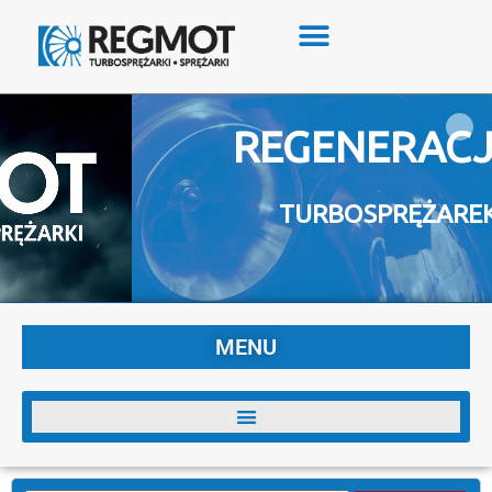
REGENERACJA
TURBOSPRĘŻAREK
MENU