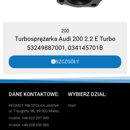
200
Turbosprężarka Audi 200 2.2 E Turbo
53249887001, 034145701B
SZCZGÓŁY
DANE KONTAKTOWE:
WYBIERZ DZIAŁ:
REGMOT RIB SPÓŁKA JAWNA
Start
ul. Traugutta 9B, 39-300 Mielec
mobile: +48 602 297 349
mobile: +48 608 536 389